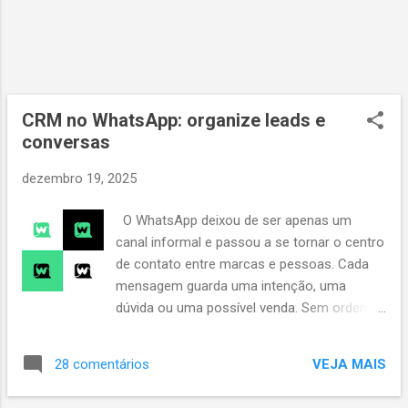
dessas frases nasceram em contextos de
sofrimento, missão, pobreza e serviço aos
mais necessitados. Outras foram
registradas em cartas, sermões, poesias ou
testemunhos de quem conviveu com eles.
Neste artigo, apresentamos um amplo
CRM no WhatsApp: organize leads e
panorama de frases famosas de santos
conversas
brasileiros , acompanhadas de contexto
dezembro 19, 2025
histórico, espiri...
O WhatsApp deixou de ser apenas um
canal informal e passou a se tornar o centro
de contato entre marcas e pessoas. Cada
mensagem guarda uma intenção, uma
dúvida ou uma possível venda. Sem ordem,
esse fluxo de conversas acaba se
dispersando e gera perdas silenciosas que
VEJA MAIS
28 comentários
quase ninguém percebe a tempo. Quando os
leads chegam por chat, a organização