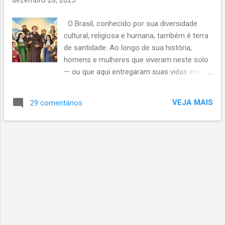
dezembro 26, 2025
O Brasil, conhecido por sua diversidade
cultural, religiosa e humana, também é terra
de santidade. Ao longo de sua história,
homens e mulheres que viveram neste solo
— ou que aqui entregaram suas vidas em
missão — deixaram um testemunho
profundo de fé, caridade, justiça e amor ao
VEJA MAIS
29 comentários
próximo. Alguns desses testemunhos foram
reconhecidos oficialmente pela Igreja
Católica por meio da canonização,
tornando-se santos brasileiros ou santos
intimamente ligados ao Brasil. As frases e
pensamentos desses santos não são
apenas palavras bonitas: são sínteses de
vidas doadas, de escolhas radicais pelo
Evangelho e de uma espiritualidade
encarnada na realidade brasileira. Muitas