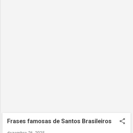
g
e
n
s
Frases famosas de Santos Brasileiros