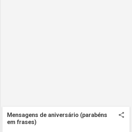
g
e
n
s
Mensagens de aniversário (parabéns
em frases)