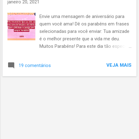
janeiro 20, 2021
Envie uma mensagem de aniversário para
quem você ama! Dê os parabéns em frases
selecionadas para você enviar: Tua amizade
é o melhor presente que a vida me deu.
Muitos Parabéns! Para este dia tão especial
queria poder me expressar com as palavras
mais bonitas do universo e com elas dizer
VEJA MAIS
19 comentários
quanto você é especial. Mas a verdade é que
não existem palavras suficientemente
perfeitas e capazes de demonstrar todas
suas qualidades. Feliz aniversário, amiga!
Você é linda, por dentro e por fora, sincera,
alegre e bondosa. Você é uma amiga como
não há igual. Estas palavras foram
escolhidas pelo meu carinho e toda a
amizade que sinto por você. O mesmo
carinho que me inspira a desejar-lhe toda