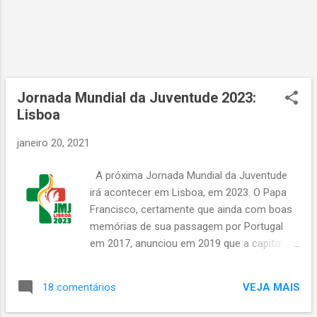
felicidade do mundo, hoje e sempre.
Continue sendo quem é, pois eu amo você
desse jeito, mas saiba que se um dia mudar,
eu continuarei a amar você. Parabéns, minha
amiga especial! Hoje quero desejar um dia
maravilhoso para uma pessoa maravilhosa:
Jornada Mundial da Juventude 2023:
você, minha melhor amiga! Feliz aniversário!
Lisboa
Que hoje a luz bril...
janeiro 20, 2021
A próxima Jornada Mundial da Juventude
irá acontecer em Lisboa, em 2023. O Papa
Francisco, certamente que ainda com boas
memórias de sua passagem por Portugal
em 2017, anunciou em 2019 que a capital
portuguesa seria o próximo destino da
grande iniciativa mundial das juventudes
VEJA MAIS
18 comentários
católicas, lançada pelo saudoso Papa João
Paulo II. O Vaticano viria a anunciar mais