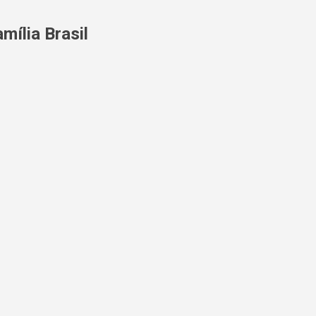
Pular para o conteúdo principal
mília Brasil