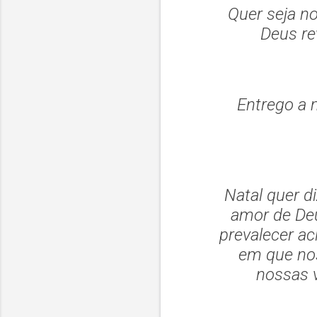
Quer seja no
Deus re
Entrego a m
Natal quer d
amor de De
prevalecer a
em que nos
nossas 