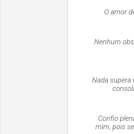
O amor d
Nenhum obst
Nada supera 
consola
Confio ple
mim, pois s